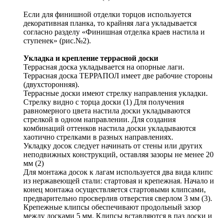
Если для финишной отделки торцов используется
декоративная планка, то крайняя лага укладывается
согласно разделу «Финишная отделка краев настила и
ступенек» (рис.№2).
Укладка и крепление террасной доски
Террасная доска укладывается на опорные лаги.
Террасная доска ТЕРРАПОЛ имеет две рабочие стороны
(двухсторонняя).
Террасные доски имеют стрелку направления укладки.
Стрелку видно с торца доски (1) Для получения
равномерного цвета настила доски укладываются
стрелкой в одном направлении. Для создания
комбинаций оттенков настила доски укладываются
хаотично стрелками в разных направлениях.
Укладку досок следует начинать от стены или других
неподвижных конструкций, оставляя зазоры не менее 20
мм (2)
Для монтажа досок к лагам используется два вида клипс
из нержавеющей стали: стартовая и крепежная. Начало и
конец монтажа осуществляется стартовыми клипсами,
предварительно просверлив отверстия сверлом 3 мм (3).
Крепежные клипсы обеспечивают продольный зазор
между досками 5 мм. Клипсы вставляются в паз доски и