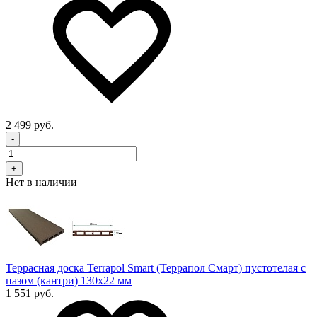
2 499 руб.
-
+
Нет в наличии
Террасная доска Terrapol Smart (Террапол Смарт) пустотелая с
пазом (кантри) 130х22 мм
1 551 руб.