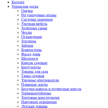
Каталог
Террасная доска
Грядки
Регулируемые опоры
Системы хранения
Уличная мебель
Хозблоки сараи
Чехлы
Ограждения
Теплицы
Заборы
Компостеры
Фасад дома
Шезлонги
Качели садовые
Биотуалеты
Товары для сада
Тачка садовая
Уличные обогреватели
Пляжные зонты
Беседки-навесы и подвесные кресла
Термоконтейнеры
Тентовые конструкции
Наружное освещение
Детские товары