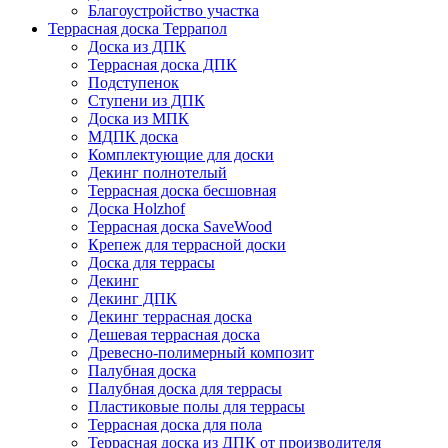
Благоустройство участка
Террасная доска Террапол
Доска из ДПК
Террасная доска ДПК
Подступенок
Ступени из ДПК
Доска из МПК
МДПК доска
Комплектующие для доски
Декинг полнотелый
Террасная доска бесшовная
Доска Holzhof
Террасная доска SaveWood
Крепеж для террасной доски
Доска для террасы
Декинг
Декинг ДПК
Декинг террасная доска
Дешевая террасная доска
Древесно-полимерный композит
Палубная доска
Палубная доска для террасы
Пластиковые полы для террасы
Террасная доска для пола
Террасная доска из ДПК от производителя