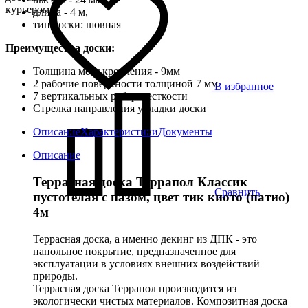
курьером
длина - 4 м,
тип доски: шовная
Преимущества доски:
Толщина мест крепления - 9мм
2 рабочие поверхности толщиной 7 мм
В избранное
7 вертикальных ребер жесткости
Стрелка направления укладки доски
Описание
Характеристики
Документы
Описание
Террасная доска Террапол Классик
Сравнить
пустотелая с пазом, цвет тик киото (патио)
4м
Террасная доска, а именно декинг из ДПК - это
напольное покрытие, предназначенное для
эксплуатации в условиях внешних воздействий
природы.
Террасная доска Террапол производится из
экологически чистых материалов. Композитная доска