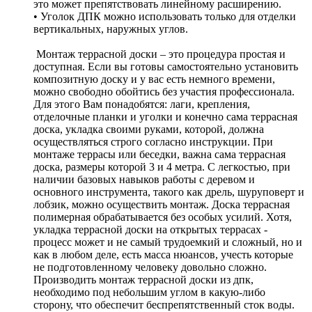
это может препятствовать линейному расширению.
• Уголок ДПК можно использовать только для отделки
вертикальных, наружных углов.
Монтаж террасной доски – это процедура простая и
доступная. Если вы готовы самостоятельно установить
композитную доску и у вас есть немного времени,
можно свободно обойтись без участия профессионала.
Для этого Вам понадобятся: лаги, крепления,
отделочные планки и уголки и конечно сама террасная
доска, укладка своими руками, которой, должна
осуществляться строго согласно инструкции. При
монтаже террасы или беседки, важна сама террасная
доска, размеры которой 3 и 4 метра. С легкостью, при
наличии базовых навыков работы с деревом и
основного инструмента, такого как дрель, шуруповерт и
лобзик, можно осуществить монтаж. Доска террасная
полимерная обрабатывается без особых усилий. Хотя,
укладка террасной доски на открытых террасах -
процесс может и не самый трудоемкий и сложный, но и
как в любом деле, есть масса нюансов, учесть которые
не подготовленному человеку довольно сложно.
Производить монтаж террасной доски из дпк,
необходимо под небольшим углом в какую-либо
сторону, что обеспечит беспрепятственный сток воды.