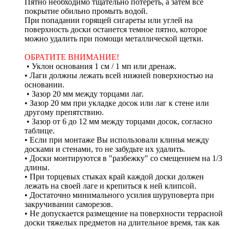
Пятно необходимо тщательно потереть, а затем всё
покрытие обильно промыть водой.
При попадании горящей сигареты или углей на
поверхность доски останется темное пятно, которое
можно удалить при помощи металлической щетки.
ОБРАТИТЕ ВНИМАНИЕ!
• Уклон основания 1 см / 1 мп или дренаж.
• Лаги должны лежать всей нижней поверхностью на
основании.
• Зазор 20 мм между торцами лаг.
• Зазор 20 мм при укладке досок или лаг к стене или
другому препятствию.
• Зазор от 6 до 12 мм между торцами досок, согласно
таблице.
• Если при монтаже Вы использовали клинья между
досками и стенами, то не забудьте их удалить.
• Доски монтируются в "разбежку" со смещением на 1/3
длины.
• При торцевых стыках край каждой доски должен
лежать на своей лаге и крепиться к ней клипсой.
• Достаточно минимального усилия шуруповерта при
закручивании саморезов.
• Не допускается размещение на поверхности террасной
доски тяжелых предметов на длительное время, так как