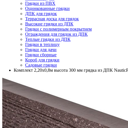
Грядки из ПВХ
Оцинкованные грядки
ДПК для грядок
Террасная доска для грядок
Высокие грядки из ДПК
Грядки с полимерным покрытием
Ограждения для грядок из ДПК
Теплые грядки из ДПК
Грядки в теплицу
Грядки для дачи
Грядки сборные
Короб для грядки
Садовые грядки
Комплект 2,20х0,8м высота 300 мм грядка из ДПК NauticP