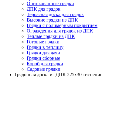
Оцинкованные грядки
ДПК для грядок
Террасная доска для грядок
Высокие грядки из ДПК
Грядки с полимерным покрытием
Ограждения для грядок из ДПК
Теплые грядки из ДПК
Готовые грядки
Грядки в теплицу
Грядки для дачи
Грядки сборные
Короб для грядки
Садовые грядки
Грядочная доска из ДПК 225х30 тиснение