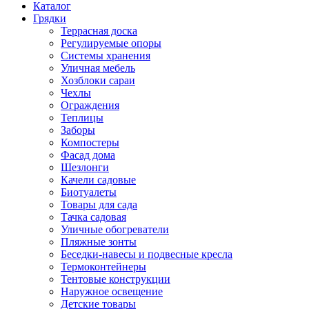
Каталог
Грядки
Террасная доска
Регулируемые опоры
Системы хранения
Уличная мебель
Хозблоки сараи
Чехлы
Ограждения
Теплицы
Заборы
Компостеры
Фасад дома
Шезлонги
Качели садовые
Биотуалеты
Товары для сада
Тачка садовая
Уличные обогреватели
Пляжные зонты
Беседки-навесы и подвесные кресла
Термоконтейнеры
Тентовые конструкции
Наружное освещение
Детские товары