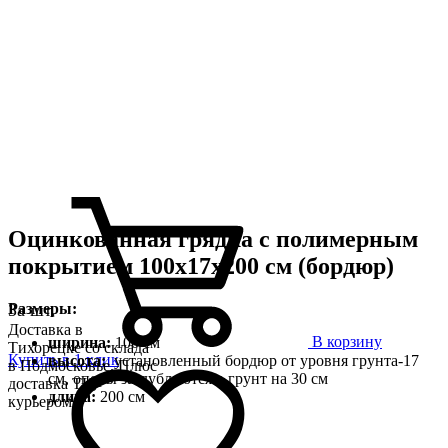
Оцинкованная грядка с полимерным
покрытием 100х17х200 см (бордюр)
Размеры:
За шт.
Доставка в
В корзину
ширина:
100 см
Тихорецке со склада
Купить в 1 клик
высота:
установленный бордюр от уровня грунта-17
в Подмосковье. Плюс
см, опоры заглубляются в грунт на 30 см
доставка ТК,
длина:
200 см
курьером