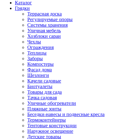
Каталог
Грядки
Террасная доска
Регулируемые опоры
Системы хранения
Уличная мебель
Хозблоки сараи
Чехлы
Ограждения
Теплицы
Заборы
Компостеры
Фасад дома
Шезлонги
Качели садовые
Биотуалеты
Товары для сада
Тачка садовая
Уличные обогреватели
Пляжные зонты
Беседки-навесы и подвесные кресла
Термоконтейнеры
Тентовые конструкции
Наружное освещение
Детские товары