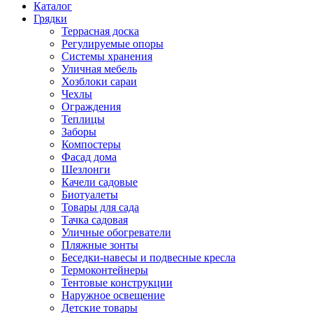
Каталог
Грядки
Террасная доска
Регулируемые опоры
Системы хранения
Уличная мебель
Хозблоки сараи
Чехлы
Ограждения
Теплицы
Заборы
Компостеры
Фасад дома
Шезлонги
Качели садовые
Биотуалеты
Товары для сада
Тачка садовая
Уличные обогреватели
Пляжные зонты
Беседки-навесы и подвесные кресла
Термоконтейнеры
Тентовые конструкции
Наружное освещение
Детские товары