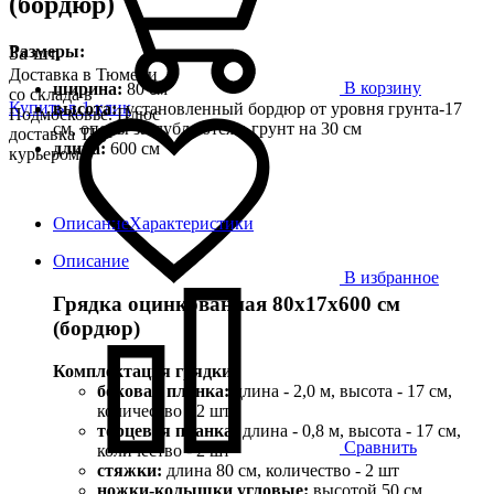
(бордюр)
Размеры:
За шт.
Доставка в Тюмени
В корзину
ширина:
80 см
со склада в
Купить в 1 клик
высота:
установленный бордюр от уровня грунта-17
Подмосковье. Плюс
см, опоры заглубляются в грунт на 30 см
доставка ТК,
длина:
600 см
курьером
Описание
Характеристики
Описание
В избранное
Грядка оцинкованная 80х17х600 см
(бордюр)
Комплектация грядки:
боковая планка:
длина - 2,0 м, высота - 17 см,
количество - 2 шт
торцевая планка:
длина - 0,8 м, высота - 17 см,
Сравнить
количество - 2 шт
стяжки:
длина 80 см, количество - 2 шт
ножки-колышки угловые:
высотой 50 см,