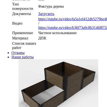
Тип
Фактура дерева
поверхности
Документы
Загрузить
https://rutube.ru/video/fa5a1ef412db5279be
Видео
/
https://rutube.ru/video/b36f73a9c8b3146f8
Применение
Частное использование
Материал
ДПК
Список наших
работ
Отзывы
Наши работы