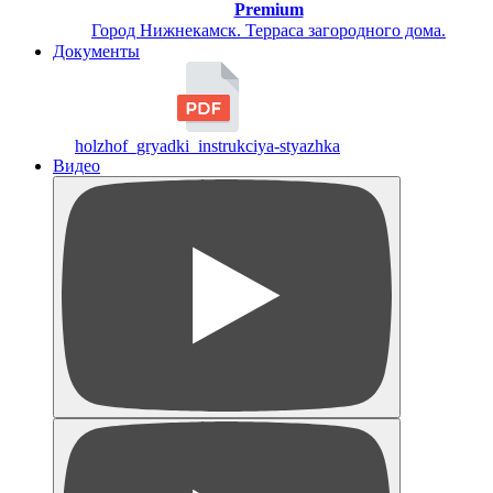
Premium
Город Нижнекамск. Терраса загородного дома.
Документы
holzhof_gryadki_instrukciya-styazhka
Видео