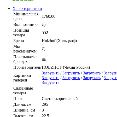
Характеристики
Минимальная
1760.00
цена
Вкл позицию
Да
Позиция
552
товара
Бренд
Holzhof (Хольцхоф)
Мы
Да
рекомендуем
Показывать в
да
брендах
Производитель
HOLZHOF (Чехия-Россия)
Загрузить
/
Загрузить
/
Загрузить
/
Загруз
Картинки
Загрузить
/
Загрузить
/
Загрузить
/
Загруз
галереи
Загрузить
Связанные
товары
Цвет
Светло-коричневый
Длина, см
295
Ширина, см
3
Высота, см
22,5