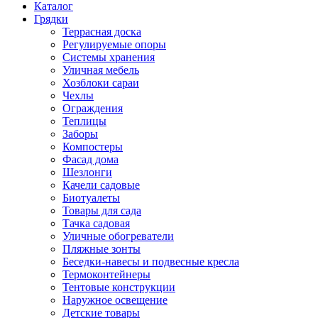
Каталог
Грядки
Террасная доска
Регулируемые опоры
Системы хранения
Уличная мебель
Хозблоки сараи
Чехлы
Ограждения
Теплицы
Заборы
Компостеры
Фасад дома
Шезлонги
Качели садовые
Биотуалеты
Товары для сада
Тачка садовая
Уличные обогреватели
Пляжные зонты
Беседки-навесы и подвесные кресла
Термоконтейнеры
Тентовые конструкции
Наружное освещение
Детские товары