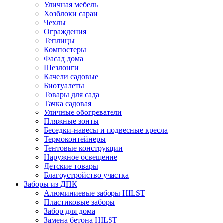
Уличная мебель
Хозблоки сараи
Чехлы
Ограждения
Теплицы
Компостеры
Фасад дома
Шезлонги
Качели садовые
Биотуалеты
Товары для сада
Тачка садовая
Уличные обогреватели
Пляжные зонты
Беседки-навесы и подвесные кресла
Термоконтейнеры
Тентовые конструкции
Наружное освещение
Детские товары
Благоустройство участка
Заборы из ДПК
Алюминиевые заборы HILST
Пластиковые заборы
Забор для дома
Замена бетона HILST