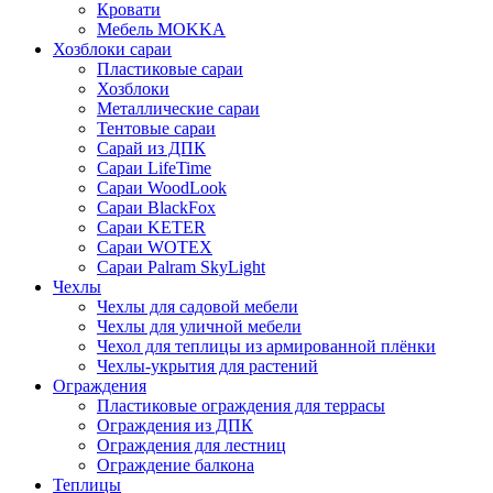
Кровати
Мебель MOKKA
Хозблоки сараи
Пластиковые сараи
Хозблоки
Металлические сараи
Тентовые сараи
Сарай из ДПК
Cараи LifeTime
Cараи WoodLook
Сараи BlackFox
Сараи KETER
Сараи WOTEX
Сараи Palram SkyLight
Чехлы
Чехлы для садовой мебели
Чехлы для уличной мебели
Чехол для теплицы из армированной плёнки
Чехлы-укрытия для растений
Ограждения
Пластиковые ограждения для террасы
Ограждения из ДПК
Ограждения для лестниц
Ограждение балкона
Теплицы