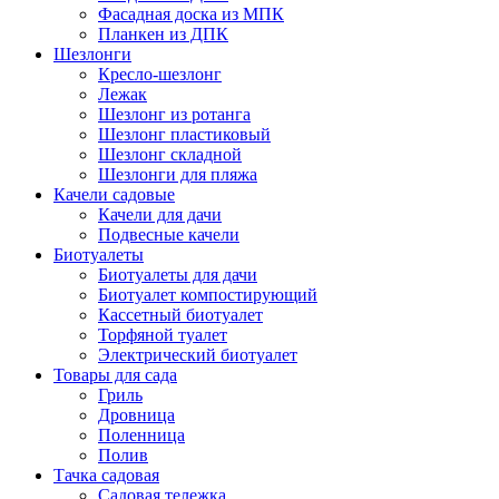
Фасадная доска из МПК
Планкен из ДПК
Шезлонги
Кресло-шезлонг
Лежак
Шезлонг из ротанга
Шезлонг пластиковый
Шезлонг складной
Шезлонги для пляжа
Качели садовые
Качели для дачи
Подвесные качели
Биотуалеты
Биотуалеты для дачи
Биотуалет компостирующий
Кассетный биотуалет
Торфяной туалет
Электрический биотуалет
Товары для сада
Гриль
Дровница
Поленница
Полив
Тачка садовая
Садовая тележка