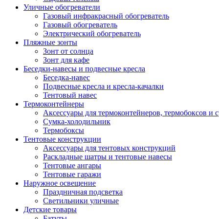
Уличные обогреватели
Газовый инфракрасный обогреватель
Газовый обогреватель
Электрический обогреватель
Пляжные зонты
Зонт от солнца
Зонт для кафе
Беседки-навесы и подвесные кресла
Беседка-навес
Подвесные кресла и кресла-качалки
Тентовый навес
Термоконтейнеры
Аксессуары для термоконтейнеров, термобоксов и 
Сумка-холодильник
Термобоксы
Тентовые конструкции
Аксессуары для тентовых конструкций
Раскладные шатры и тентовые навесы
Тентовые ангары
Тентовые гаражи
Наружное освещение
Праздничная подсветка
Светильники уличные
Детские товары
Батуты