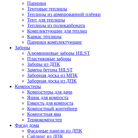
Парники
Тентовые теплицы
Теплицы из армированной плёнки
Тент для теплицы
Теплицы из поликарбоната
Комплектующие для теплиц
Каркас теплицы
Парники комплектующие
Заборы
Алюминиевые заборы HILST
Пластиковые заборы
Заборы из ДПК
Замена бетона HILST
Заборная доска из МПК
Заборная доска из ДПК
Компостеры
Компостеры для дачи
Ящик для компоста
Емкость для компоста
Компостный контейнер
Компостная яма
Термокомпостер
Фасад дома
Фасадные панели из ДПК
Сайдинг из ДПК