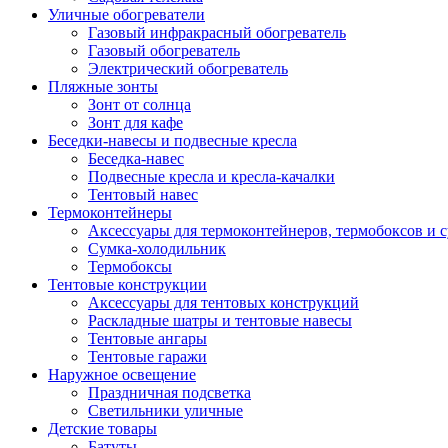
Уличные обогреватели
Газовый инфракрасный обогреватель
Газовый обогреватель
Электрический обогреватель
Пляжные зонты
Зонт от солнца
Зонт для кафе
Беседки-навесы и подвесные кресла
Беседка-навес
Подвесные кресла и кресла-качалки
Тентовый навес
Термоконтейнеры
Аксессуары для термоконтейнеров, термобоксов и 
Сумка-холодильник
Термобоксы
Тентовые конструкции
Аксессуары для тентовых конструкций
Раскладные шатры и тентовые навесы
Тентовые ангары
Тентовые гаражи
Наружное освещение
Праздничная подсветка
Светильники уличные
Детские товары
Батуты