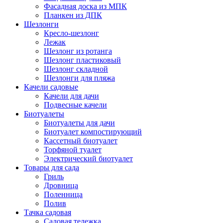
Фасадная доска из МПК
Планкен из ДПК
Шезлонги
Кресло-шезлонг
Лежак
Шезлонг из ротанга
Шезлонг пластиковый
Шезлонг складной
Шезлонги для пляжа
Качели садовые
Качели для дачи
Подвесные качели
Биотуалеты
Биотуалеты для дачи
Биотуалет компостирующий
Кассетный биотуалет
Торфяной туалет
Электрический биотуалет
Товары для сада
Гриль
Дровница
Поленница
Полив
Тачка садовая
Садовая тележка