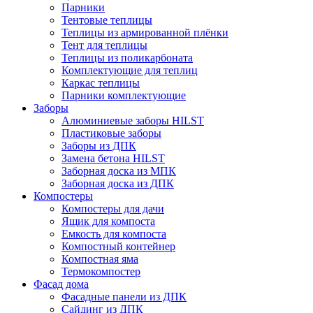
Парники
Тентовые теплицы
Теплицы из армированной плёнки
Тент для теплицы
Теплицы из поликарбоната
Комплектующие для теплиц
Каркас теплицы
Парники комплектующие
Заборы
Алюминиевые заборы HILST
Пластиковые заборы
Заборы из ДПК
Замена бетона HILST
Заборная доска из МПК
Заборная доска из ДПК
Компостеры
Компостеры для дачи
Ящик для компоста
Емкость для компоста
Компостный контейнер
Компостная яма
Термокомпостер
Фасад дома
Фасадные панели из ДПК
Сайдинг из ДПК