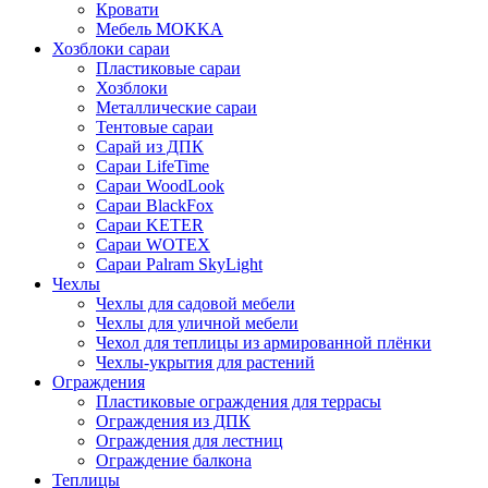
Кровати
Мебель MOKKA
Хозблоки сараи
Пластиковые сараи
Хозблоки
Металлические сараи
Тентовые сараи
Сарай из ДПК
Cараи LifeTime
Cараи WoodLook
Сараи BlackFox
Сараи KETER
Сараи WOTEX
Сараи Palram SkyLight
Чехлы
Чехлы для садовой мебели
Чехлы для уличной мебели
Чехол для теплицы из армированной плёнки
Чехлы-укрытия для растений
Ограждения
Пластиковые ограждения для террасы
Ограждения из ДПК
Ограждения для лестниц
Ограждение балкона
Теплицы