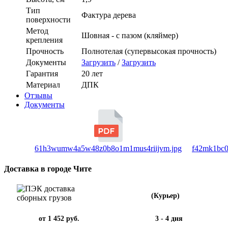
Тип
Фактура дерева
поверхности
Метод
Шовная - с пазом (кляймер)
крепления
Прочность
Полнотелая (супервысокая прочность)
Документы
Загрузить
/
Загрузить
Гарантия
20 лет
Материал
ДПК
Отзывы
Документы
61h3wumw4a5w48z0b8o1m1mus4riijvm.jpg
f42mk1bc0
Доставка в городе Чите
(Курьер)
от 1 452 руб.
3 - 4 дня