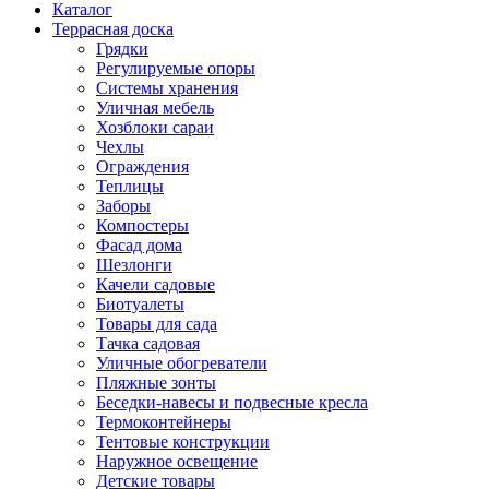
Каталог
Террасная доска
Грядки
Регулируемые опоры
Системы хранения
Уличная мебель
Хозблоки сараи
Чехлы
Ограждения
Теплицы
Заборы
Компостеры
Фасад дома
Шезлонги
Качели садовые
Биотуалеты
Товары для сада
Тачка садовая
Уличные обогреватели
Пляжные зонты
Беседки-навесы и подвесные кресла
Термоконтейнеры
Тентовые конструкции
Наружное освещение
Детские товары