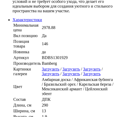
условий и не требует особого ухода, что делает его
идеальным выбором для создания уютного и стильного
пространства на вашем участке.
Характеристики
Минимальная
2978.88
цена
Вкл позицию
Да
Позиция
146
товара
Новинка
да
Артикул
BDBS1301929
Производитель
Bamberg
Картинки
Загрузить
/
Загрузить
/
Загрузить
/
галереи
Загрузить
/
Загрузить
/
Загрузить
Амбарная доска / Африканская бубинга
/ Бразильский орех / Карельская береза /
Цвет
Мексиканский армант / Цейлонский
эбент
Состав
ДПК
Длина, см
290
Ширина, см
13
Высота, см
1,9