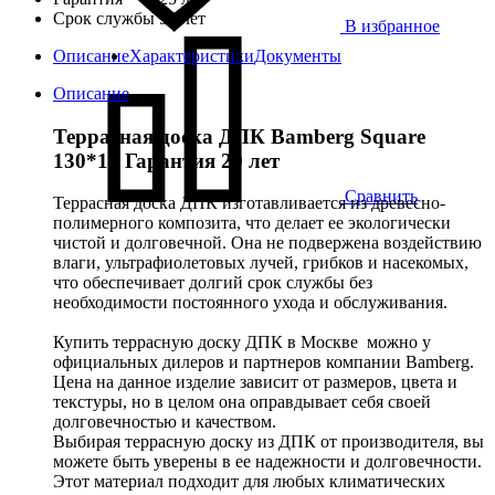
Срок службы
50 лет
В избранное
Описание
Характеристики
Документы
Описание
Террасная доска ДПК Bamberg Square
130*19
Гарантия 20 лет
Сравнить
Террасная доска ДПК изготавливается из древесно-
полимерного композита, что делает ее экологически
чистой и долговечной. Она не подвержена воздействию
влаги, ультрафиолетовых лучей, грибков и насекомых,
что обеспечивает долгий срок службы без
необходимости постоянного ухода и обслуживания.
Купить террасную доску ДПК в Москве можно у
официальных дилеров и партнеров компании Bamberg.
Цена на данное изделие зависит от размеров, цвета и
текстуры, но в целом она оправдывает себя своей
долговечностью и качеством.
Выбирая террасную доску из ДПК от производителя, вы
можете быть уверены в ее надежности и долговечности.
Этот материал подходит для любых климатических