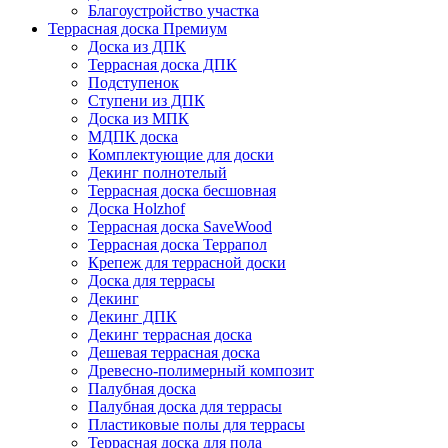
Благоустройство участка
Террасная доска Премиум
Доска из ДПК
Террасная доска ДПК
Подступенок
Ступени из ДПК
Доска из МПК
МДПК доска
Комплектующие для доски
Декинг полнотелый
Террасная доска бесшовная
Доска Holzhof
Террасная доска SaveWood
Террасная доска Террапол
Крепеж для террасной доски
Доска для террасы
Декинг
Декинг ДПК
Декинг террасная доска
Дешевая террасная доска
Древесно-полимерный композит
Палубная доска
Палубная доска для террасы
Пластиковые полы для террасы
Террасная доска для пола