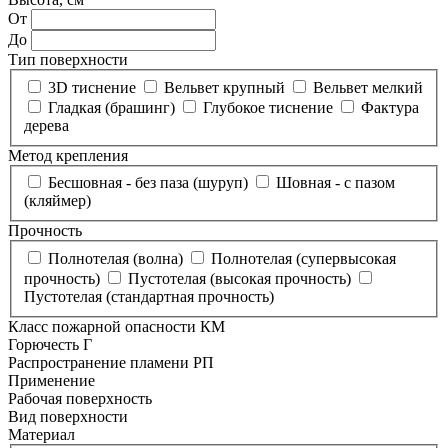
От
До
Тип поверхности
3D тиснение
Вельвет крупный
Вельвет мелкий
Гладкая (брашинг)
Глубокое тиснение
Фактура
дерева
Метод крепления
Бесшовная - без паза (шуруп)
Шовная - с пазом
(кляймер)
Прочность
Полнотелая (волна)
Полнотелая (супервысокая
прочность)
Пустотелая (высокая прочность)
Пустотелая (стандартная прочность)
Класс пожарной опасности КМ
Горючесть Г
Распространение пламени РП
Применение
Рабочая поверхность
Вид поверхности
Материал