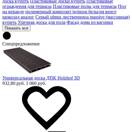
доска купить
Пластиковые доски купить
Пластиковые
ограждения для террасы
Пластиковые полы для террасы
Пол
на веранде
полимерный композит twinson бельгия венге
шоколад аналог
Серый ulmus лиственница massive (массивная)
купить
Уличная доска для пола
Фасад дома из вагонки
Показать все
Спецпредложение
Универсальная доска ДПК Holzhof 3D
932,80 руб.
1 060 руб.