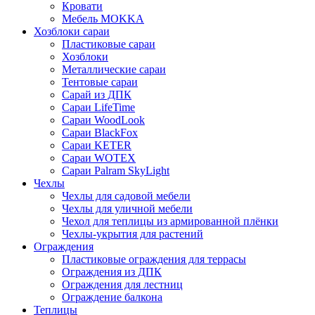
Кровати
Мебель MOKKA
Хозблоки сараи
Пластиковые сараи
Хозблоки
Металлические сараи
Тентовые сараи
Сарай из ДПК
Cараи LifeTime
Cараи WoodLook
Сараи BlackFox
Сараи KETER
Сараи WOTEX
Сараи Palram SkyLight
Чехлы
Чехлы для садовой мебели
Чехлы для уличной мебели
Чехол для теплицы из армированной плёнки
Чехлы-укрытия для растений
Ограждения
Пластиковые ограждения для террасы
Ограждения из ДПК
Ограждения для лестниц
Ограждение балкона
Теплицы