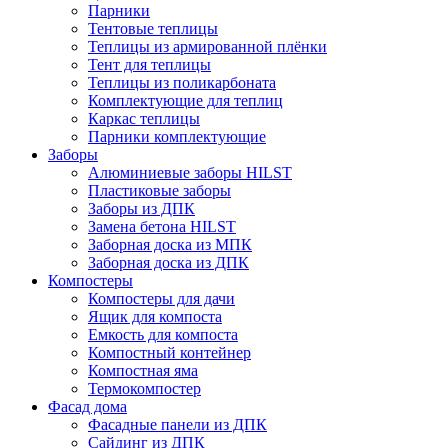
Парники
Тентовые теплицы
Теплицы из армированной плёнки
Тент для теплицы
Теплицы из поликарбоната
Комплектующие для теплиц
Каркас теплицы
Парники комплектующие
Заборы
Алюминиевые заборы HILST
Пластиковые заборы
Заборы из ДПК
Замена бетона HILST
Заборная доска из МПК
Заборная доска из ДПК
Компостеры
Компостеры для дачи
Ящик для компоста
Емкость для компоста
Компостный контейнер
Компостная яма
Термокомпостер
Фасад дома
Фасадные панели из ДПК
Сайдинг из ДПК