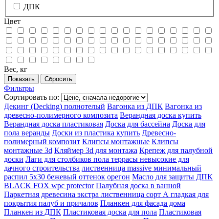
ДПК
Цвет
Вес, кг
Фильтры
Сортировать по:
Декинг (Decking) полнотелый
Вагонка из ДПК
Вагонка из
древесно-полимерного композита
Верандная доска купить
Верандная доска пластиковая
Доска для бассейна
Доска для
пола веранды
Доски из пластика купить
Древесно-
полимерный композит
Клипсы монтажные
Клипсы
монтажные 3d
Кляймер 3d для монтажа
Крепеж для палубной
доски
Лаги для столбиков пола террасы невысокие для
дачного строительства
лиственница massive минимальный
распил 5х30 бежевый оттенок орегон
Масло для защиты ДПК
BLACK FOX wpc protector
Палубная доска в ванной
Паркетная древесина экстра лиственница сорт А гладкая для
покрытия палуб и причалов
Планкен для фасада дома
Планкен из ДПК
Пластиковая доска для пола
Пластиковая