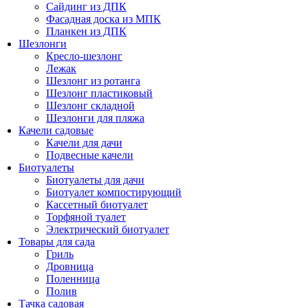
Сайдинг из ДПК
Фасадная доска из МПК
Планкен из ДПК
Шезлонги
Кресло-шезлонг
Лежак
Шезлонг из ротанга
Шезлонг пластиковый
Шезлонг складной
Шезлонги для пляжа
Качели садовые
Качели для дачи
Подвесные качели
Биотуалеты
Биотуалеты для дачи
Биотуалет компостирующий
Кассетный биотуалет
Торфяной туалет
Электрический биотуалет
Товары для сада
Гриль
Дровница
Поленница
Полив
Тачка садовая