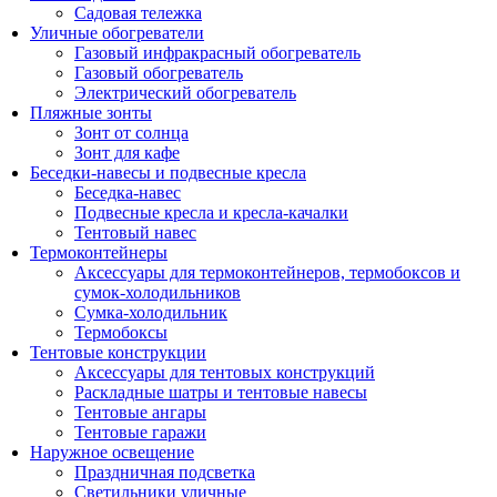
Садовая тележка
Уличные обогреватели
Газовый инфракрасный обогреватель
Газовый обогреватель
Электрический обогреватель
Пляжные зонты
Зонт от солнца
Зонт для кафе
Беседки-навесы и подвесные кресла
Беседка-навес
Подвесные кресла и кресла-качалки
Тентовый навес
Термоконтейнеры
Аксессуары для термоконтейнеров, термобоксов и
сумок-холодильников
Сумка-холодильник
Термобоксы
Тентовые конструкции
Аксессуары для тентовых конструкций
Раскладные шатры и тентовые навесы
Тентовые ангары
Тентовые гаражи
Наружное освещение
Праздничная подсветка
Светильники уличные