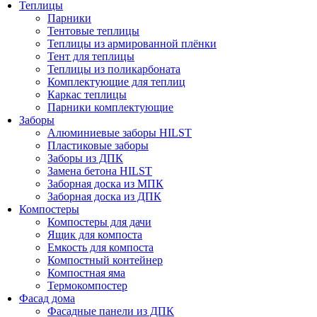
Теплицы
Парники
Тентовые теплицы
Теплицы из армированной плёнки
Тент для теплицы
Теплицы из поликарбоната
Комплектующие для теплиц
Каркас теплицы
Парники комплектующие
Заборы
Алюминиевые заборы HILST
Пластиковые заборы
Заборы из ДПК
Замена бетона HILST
Заборная доска из МПК
Заборная доска из ДПК
Компостеры
Компостеры для дачи
Ящик для компоста
Емкость для компоста
Компостный контейнер
Компостная яма
Термокомпостер
Фасад дома
Фасадные панели из ДПК