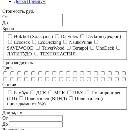
Доска Премиум
Стоимость, руб.
От
До
Бренд
Holzhof (Хольцхоф)
Darvolex
Deckron (Декрон)
Ecodeck
EcoDecking
NauticPrime
SAVEWOOD
TalverWood
Terrapol
UnoDeck
ЛАТИТУДО
ТЕХНОНАСТИЛ
Производитель
Цвет
Состав
Бамбук
ДПК
МПК
ПВХ
Полипропилен
(ПП)
Полиэтилен (ВПНД)
Полиэтилен (с
присадками от УФ)
Длина, см
От
До
Высота, см