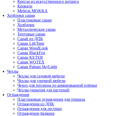
Кресла из искусственного ротанга
Кровати
Мебель MOKKA
Хозблоки сараи
Пластиковые сараи
Хозблоки
Металлические сараи
Тентовые сараи
Сарай из ДПК
Cараи LifeTime
Cараи WoodLook
Сараи BlackFox
Сараи KETER
Сараи WOTEX
Сараи Palram SkyLight
Чехлы
Чехлы для садовой мебели
Чехлы для уличной мебели
Чехол для теплицы из армированной плёнки
Чехлы-укрытия для растений
Ограждения
Пластиковые ограждения для террасы
Ограждения из ДПК
Ограждения для лестниц
Ограждение балкона