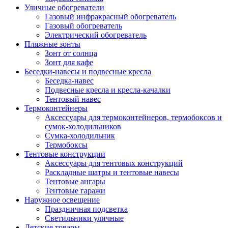
Уличные обогреватели
Газовый инфракрасный обогреватель
Газовый обогреватель
Электрический обогреватель
Пляжные зонты
Зонт от солнца
Зонт для кафе
Беседки-навесы и подвесные кресла
Беседка-навес
Подвесные кресла и кресла-качалки
Тентовый навес
Термоконтейнеры
Аксессуары для термоконтейнеров, термобоксов и
сумок-холодильников
Сумка-холодильник
Термобоксы
Тентовые конструкции
Аксессуары для тентовых конструкций
Раскладные шатры и тентовые навесы
Тентовые ангары
Тентовые гаражи
Наружное освещение
Праздничная подсветка
Светильники уличные
Детские товары