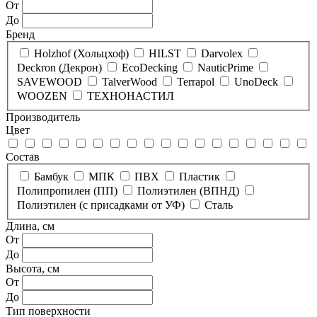
От
До
Бренд
Holzhof (Хольцхоф)
HILST
Darvolex
Deckron (Декрон)
EcoDecking
NauticPrime
SAVEWOOD
TalverWood
Terrapol
UnoDeck
WOOZEN
ТЕХНОНАСТИЛ
Производитель
Цвет
Состав
Бамбук
МПК
ПВХ
Пластик
Полипропилен (ПП)
Полиэтилен (ВПНД)
Полиэтилен (с присадками от УФ)
Сталь
Длина, см
От
До
Высота, см
От
До
Тип поверхности