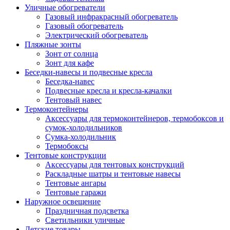
Уличные обогреватели
Газовый инфракрасный обогреватель
Газовый обогреватель
Электрический обогреватель
Пляжные зонты
Зонт от солнца
Зонт для кафе
Беседки-навесы и подвесные кресла
Беседка-навес
Подвесные кресла и кресла-качалки
Тентовый навес
Термоконтейнеры
Аксессуары для термоконтейнеров, термобоксов и
сумок-холодильников
Сумка-холодильник
Термобоксы
Тентовые конструкции
Аксессуары для тентовых конструкций
Раскладные шатры и тентовые навесы
Тентовые ангары
Тентовые гаражи
Наружное освещение
Праздничная подсветка
Светильники уличные
Детские товары