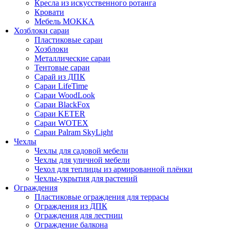
Кресла из искусственного ротанга
Кровати
Мебель MOKKA
Хозблоки сараи
Пластиковые сараи
Хозблоки
Металлические сараи
Тентовые сараи
Сарай из ДПК
Cараи LifeTime
Cараи WoodLook
Сараи BlackFox
Сараи KETER
Сараи WOTEX
Сараи Palram SkyLight
Чехлы
Чехлы для садовой мебели
Чехлы для уличной мебели
Чехол для теплицы из армированной плёнки
Чехлы-укрытия для растений
Ограждения
Пластиковые ограждения для террасы
Ограждения из ДПК
Ограждения для лестниц
Ограждение балкона