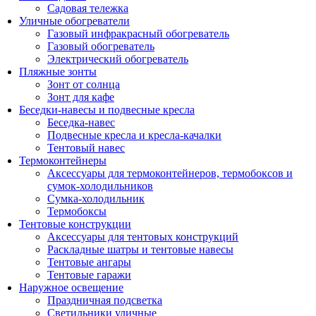
Садовая тележка
Уличные обогреватели
Газовый инфракрасный обогреватель
Газовый обогреватель
Электрический обогреватель
Пляжные зонты
Зонт от солнца
Зонт для кафе
Беседки-навесы и подвесные кресла
Беседка-навес
Подвесные кресла и кресла-качалки
Тентовый навес
Термоконтейнеры
Аксессуары для термоконтейнеров, термобоксов и
сумок-холодильников
Сумка-холодильник
Термобоксы
Тентовые конструкции
Аксессуары для тентовых конструкций
Раскладные шатры и тентовые навесы
Тентовые ангары
Тентовые гаражи
Наружное освещение
Праздничная подсветка
Светильники уличные