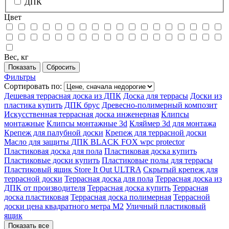
ДПК
Цвет
Вес, кг
Фильтры
Сортировать по:
Дешевая террасная доска из ДПК
Доска для террасы
Доски из
пластика купить
ДПК брус
Древесно-полимерный композит
Искусственная террасная доска инженерная
Клипсы
монтажные
Клипсы монтажные 3d
Кляймер 3d для монтажа
Крепеж для палубной доски
Крепеж для террасной доски
Масло для защиты ДПК BLACK FOX wpc protector
Пластиковая доска для пола
Пластиковая доска купить
Пластиковые доски купить
Пластиковые полы для террасы
Пластиковый ящик Store It Out ULTRA
Скрытый крепеж для
террасной доски
Террасная доска для пола
Террасная доска из
ДПК от производителя
Террасная доска купить
Террасная
доска пластиковая
Террасная доска полимерная
Террасной
доски цена квадратного метра М2
Уличный пластиковый
ящик
Показать все