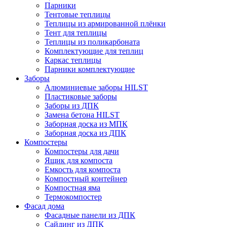
Парники
Тентовые теплицы
Теплицы из армированной плёнки
Тент для теплицы
Теплицы из поликарбоната
Комплектующие для теплиц
Каркас теплицы
Парники комплектующие
Заборы
Алюминиевые заборы HILST
Пластиковые заборы
Заборы из ДПК
Замена бетона HILST
Заборная доска из МПК
Заборная доска из ДПК
Компостеры
Компостеры для дачи
Ящик для компоста
Емкость для компоста
Компостный контейнер
Компостная яма
Термокомпостер
Фасад дома
Фасадные панели из ДПК
Сайдинг из ДПК