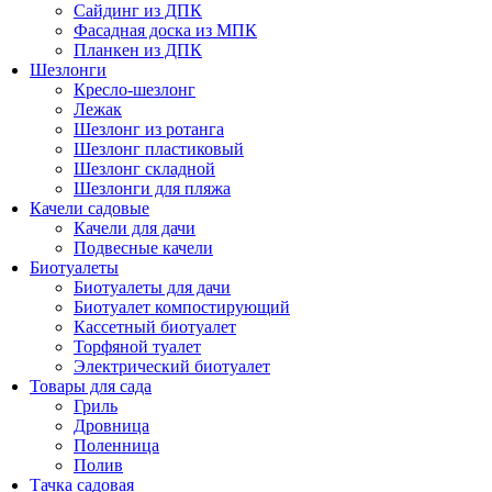
Сайдинг из ДПК
Фасадная доска из МПК
Планкен из ДПК
Шезлонги
Кресло-шезлонг
Лежак
Шезлонг из ротанга
Шезлонг пластиковый
Шезлонг складной
Шезлонги для пляжа
Качели садовые
Качели для дачи
Подвесные качели
Биотуалеты
Биотуалеты для дачи
Биотуалет компостирующий
Кассетный биотуалет
Торфяной туалет
Электрический биотуалет
Товары для сада
Гриль
Дровница
Поленница
Полив
Тачка садовая