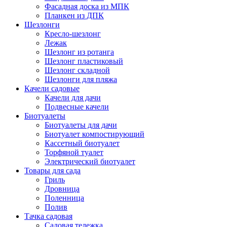
Фасадная доска из МПК
Планкен из ДПК
Шезлонги
Кресло-шезлонг
Лежак
Шезлонг из ротанга
Шезлонг пластиковый
Шезлонг складной
Шезлонги для пляжа
Качели садовые
Качели для дачи
Подвесные качели
Биотуалеты
Биотуалеты для дачи
Биотуалет компостирующий
Кассетный биотуалет
Торфяной туалет
Электрический биотуалет
Товары для сада
Гриль
Дровница
Поленница
Полив
Тачка садовая
Садовая тележка