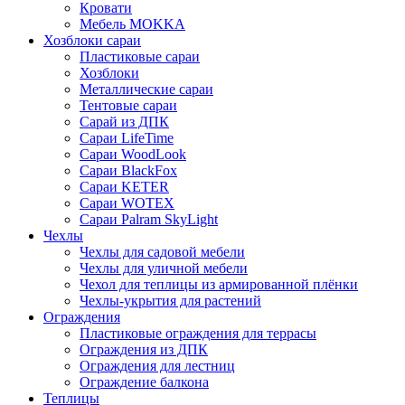
Кровати
Мебель MOKKA
Хозблоки сараи
Пластиковые сараи
Хозблоки
Металлические сараи
Тентовые сараи
Сарай из ДПК
Cараи LifeTime
Cараи WoodLook
Сараи BlackFox
Сараи KETER
Сараи WOTEX
Сараи Palram SkyLight
Чехлы
Чехлы для садовой мебели
Чехлы для уличной мебели
Чехол для теплицы из армированной плёнки
Чехлы-укрытия для растений
Ограждения
Пластиковые ограждения для террасы
Ограждения из ДПК
Ограждения для лестниц
Ограждение балкона
Теплицы