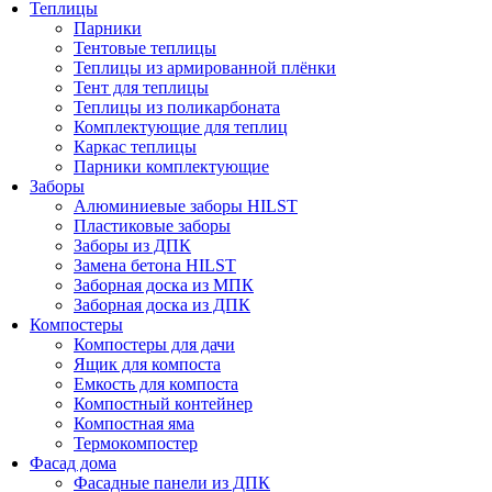
Теплицы
Парники
Тентовые теплицы
Теплицы из армированной плёнки
Тент для теплицы
Теплицы из поликарбоната
Комплектующие для теплиц
Каркас теплицы
Парники комплектующие
Заборы
Алюминиевые заборы HILST
Пластиковые заборы
Заборы из ДПК
Замена бетона HILST
Заборная доска из МПК
Заборная доска из ДПК
Компостеры
Компостеры для дачи
Ящик для компоста
Емкость для компоста
Компостный контейнер
Компостная яма
Термокомпостер
Фасад дома
Фасадные панели из ДПК