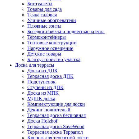
Биотуалеты
Товары для сада
Тачка садовая
Уличные обогреватели
Пляжные зонты
Беседки-навесы и подвесные кресла
Термоконтейнеры
Тентовые конструкции
Наружное освещение
Детские товары
Благоустройство участка
Доска для террасы
Доска из ДПК
Террасная доска ДПК
Подступенок
Ступени из ДПК
Доска из МПК
МДПК доска
Комплектующие для доски
Декинг полнотелый
Террасная доска бесшовная
Доска Holzhof
Террасная доска SaveWood
Террасная доска Террапол
Крепеж для террасной доски