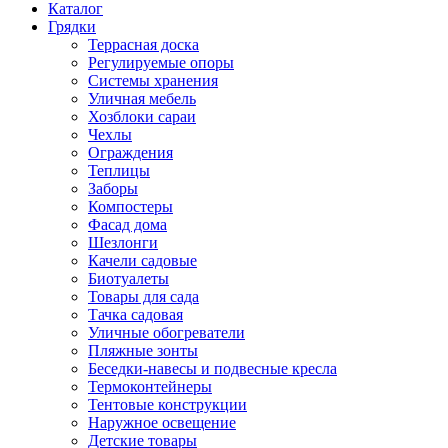
Каталог
Грядки
Террасная доска
Регулируемые опоры
Системы хранения
Уличная мебель
Хозблоки сараи
Чехлы
Ограждения
Теплицы
Заборы
Компостеры
Фасад дома
Шезлонги
Качели садовые
Биотуалеты
Товары для сада
Тачка садовая
Уличные обогреватели
Пляжные зонты
Беседки-навесы и подвесные кресла
Термоконтейнеры
Тентовые конструкции
Наружное освещение
Детские товары