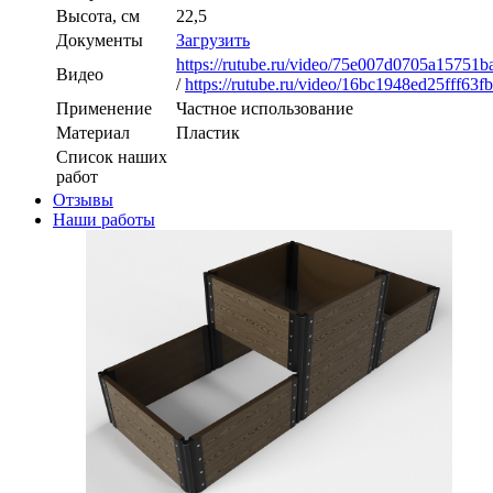
Высота, см
22,5
Документы
Загрузить
https://rutube.ru/video/75e007d0705a15751
Видео
/
https://rutube.ru/video/16bc1948ed25fff63
Применение
Частное использование
Материал
Пластик
Список наших
работ
Отзывы
Наши работы