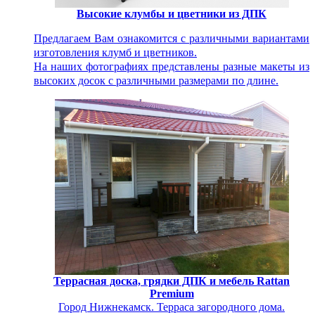
Высокие клумбы и цветники из ДПК
Предлагаем Вам ознакомится с различными вариантами
изготовления клумб и цветников.
На наших фотографиях представлены разные макеты из
высоких досок с различными размерами по длине.
Террасная доска, грядки ДПК и мебель Rattan
Premium
Город Нижнекамск. Терраса загородного дома.