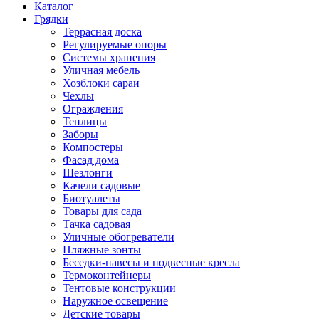
Каталог
Грядки
Террасная доска
Регулируемые опоры
Системы хранения
Уличная мебель
Хозблоки сараи
Чехлы
Ограждения
Теплицы
Заборы
Компостеры
Фасад дома
Шезлонги
Качели садовые
Биотуалеты
Товары для сада
Тачка садовая
Уличные обогреватели
Пляжные зонты
Беседки-навесы и подвесные кресла
Термоконтейнеры
Тентовые конструкции
Наружное освещение
Детские товары