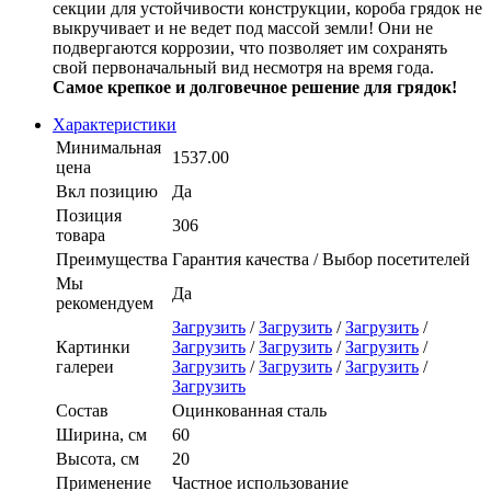
секции для устойчивости конструкции, короба грядок не
выкручивает и не ведет под массой земли! Они не
подвергаются коррозии, что позволяет им сохранять
свой первоначальный вид несмотря на время года.
Самое крепкое и долговечное решение для грядок!
Характеристики
Минимальная
1537.00
цена
Вкл позицию
Да
Позиция
306
товара
Преимущества
Гарантия качества / Выбор посетителей
Мы
Да
рекомендуем
Загрузить
/
Загрузить
/
Загрузить
/
Картинки
Загрузить
/
Загрузить
/
Загрузить
/
галереи
Загрузить
/
Загрузить
/
Загрузить
/
Загрузить
Состав
Оцинкованная сталь
Ширина, см
60
Высота, см
20
Применение
Частное использование