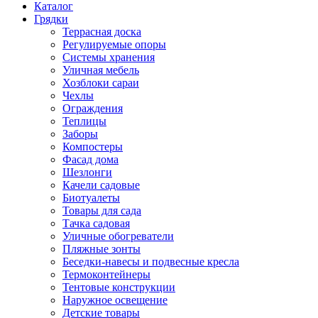
Каталог
Грядки
Террасная доска
Регулируемые опоры
Системы хранения
Уличная мебель
Хозблоки сараи
Чехлы
Ограждения
Теплицы
Заборы
Компостеры
Фасад дома
Шезлонги
Качели садовые
Биотуалеты
Товары для сада
Тачка садовая
Уличные обогреватели
Пляжные зонты
Беседки-навесы и подвесные кресла
Термоконтейнеры
Тентовые конструкции
Наружное освещение
Детские товары