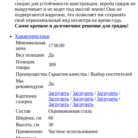
секции для устойчивости конструкции, короба грядок не
выкручивает и не ведет под массой земли! Они не
подвергаются коррозии, что позволяет им сохранять
свой первоначальный вид несмотря на время года.
Самое крепкое и долговечное решение для грядок!
Характеристики
Минимальная
1738.00
цена
Вкл позицию
Да
Позиция
309
товара
Преимущества
Гарантия качества / Выбор посетителей
Мы
Да
рекомендуем
Загрузить
/
Загрузить
/
Загрузить
/
Картинки
Загрузить
/
Загрузить
/
Загрузить
/
галереи
Загрузить
/
Загрузить
Состав
Оцинкованная сталь
Ширина, см
60
Высота, см
30
Применение
Частное использование