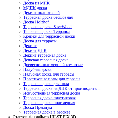
Доска из МПК
МДПК доска
Декинг полнотелый
Террасная доска бесшовная
Доска Holzhof
Террасная доска SaveWood
Террасная доска Террапол
Крепеж для террасной доски
Доска для террасы
Декинг
Декинг ДПК
Декинг террасная доска
Дешевая террасная доска
Древесно-полимерный композит
Палубная доска
Палубная доска для террасы
Пластиковые полы для террасы
Террасная доска для пола
Террасная доска из ДПК от производителя
Искусственная террасная доска
Террасная доска пластиковая
Террасная доска полимерная
Доска Премиум
Террасная доска в Москве
Стартовый кляймер HILST FIX 3D