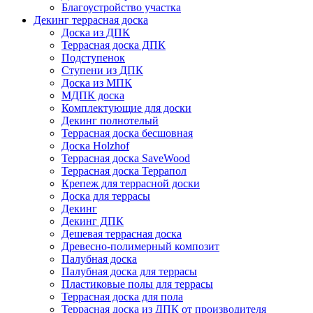
Благоустройство участка
Декинг террасная доска
Доска из ДПК
Террасная доска ДПК
Подступенок
Ступени из ДПК
Доска из МПК
МДПК доска
Комплектующие для доски
Декинг полнотелый
Террасная доска бесшовная
Доска Holzhof
Террасная доска SaveWood
Террасная доска Террапол
Крепеж для террасной доски
Доска для террасы
Декинг
Декинг ДПК
Дешевая террасная доска
Древесно-полимерный композит
Палубная доска
Палубная доска для террасы
Пластиковые полы для террасы
Террасная доска для пола
Террасная доска из ДПК от производителя