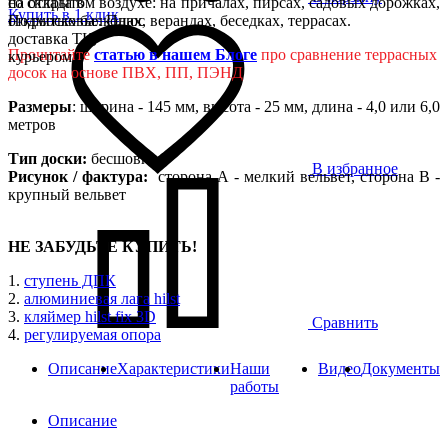
на открытом воздухе: на причалах, пирсах, садовых дорожках,
со склада в
Купить в 1 клик
открытых балконах, верандах, беседках, террасах.
Подмосковье. Плюс
доставка ТК,
Прочитайте
статью в нашем Блоге
про сравнение террасных
курьером
досок на основе ПВХ, ПП, ПЭНД
Размеры
: ширина - 145 мм, высота - 25 мм, длина - 4,0 или 6,0
метров
Тип доски:
бесшовная
В избранное
Рисунок / фактура:
сторона А - мелкий вельвет, сторона B -
крупный вельвет
НЕ ЗАБУДЬТЕ КУПИТЬ!
1.
ступень ДПК
2.
алюминиевая лага hilst
3.
кляймер hilst fix 3D
Сравнить
4.
регулируемая опора
Описание
Характеристики
Наши
Видео
Документы
работы
Описание