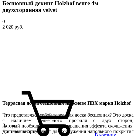
Бесшовный декинг Holzhof венге 4м
двухсторонняя velvet
0
2 020 руб.
Террасная доска бесшовная на основе ПВХ марки Holzhof
Что представляет собой террасная доска бесшовная? Это доска
с наличием рельефного профиля с двух сторон,
За шт.
который необходим для предотвращения эффекта скольжения,
что идеально подходит для сооружения напольного покрытия
Доставка в Иркутске
В корзину