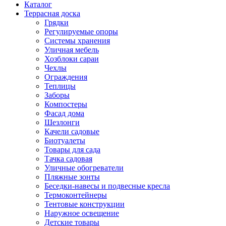
Каталог
Террасная доска
Грядки
Регулируемые опоры
Системы хранения
Уличная мебель
Хозблоки сараи
Чехлы
Ограждения
Теплицы
Заборы
Компостеры
Фасад дома
Шезлонги
Качели садовые
Биотуалеты
Товары для сада
Тачка садовая
Уличные обогреватели
Пляжные зонты
Беседки-навесы и подвесные кресла
Термоконтейнеры
Тентовые конструкции
Наружное освещение
Детские товары