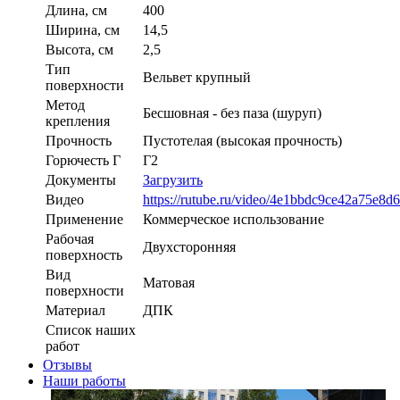
Длина, см
400
Ширина, см
14,5
Высота, см
2,5
Тип
Вельвет крупный
поверхности
Метод
Бесшовная - без паза (шуруп)
крепления
Прочность
Пустотелая (высокая прочность)
Горючесть Г
Г2
Документы
Загрузить
Видео
https://rutube.ru/video/4e1bbdc9ce42a75e8d
Применение
Коммерческое использование
Рабочая
Двухсторонняя
поверхность
Вид
Матовая
поверхности
Материал
ДПК
Список наших
работ
Отзывы
Наши работы