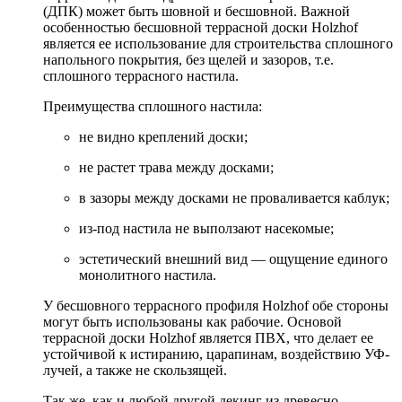
(ДПК) может быть шовной и бесшовной. Важной
особенностью бесшовной террасной доски Holzhof
является ее использование для строительства сплошного
напольного покрытия, без щелей и зазоров, т.е.
сплошного террасного настила.
Преимущества сплошного настила:
не видно креплений доски;
не растет трава между досками;
в зазоры между досками не проваливается каблук;
из-под настила не выползают насекомые;
эстетический внешний вид — ощущение единого
монолитного настила.
У бесшовного террасного профиля Holzhof обе стороны
могут быть использованы как рабочие. Основой
террасной доски Holzhof является ПВХ, что делает ее
устойчивой к истиранию, царапинам, воздействию УФ-
лучей, а также не скользящей.
Так же, как и любой другой декинг из древесно-