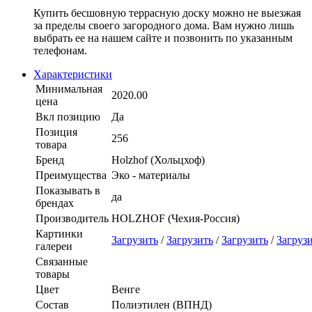
Купить бесшовную террасную доску можно не выезжая
за пределы своего загородного дома. Вам нужно лишь
выбрать ее на нашем сайте и позвонить по указанным
телефонам.
Характеристики
Минимальная
2020.00
цена
Вкл позицию
Да
Позиция
256
товара
Бренд
Holzhof (Хольцхоф)
Преимущества
Эко - материалы
Показывать в
да
брендах
Производитель
HOLZHOF (Чехия-Россия)
Картинки
Загрузить
/
Загрузить
/
Загрузить
/
Загруз
галереи
Связанные
товары
Цвет
Венге
Состав
Полиэтилен (ВПНД)