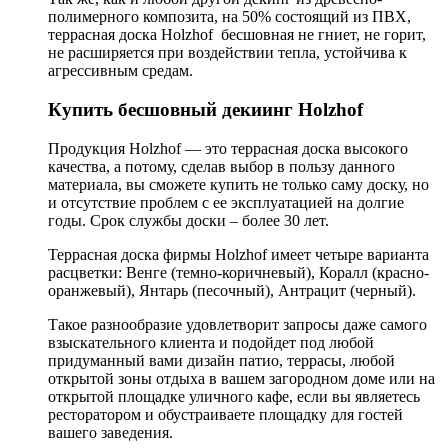
полимерного композита, на 50% состоящий из ПВХ,
террасная доска Holzhof бесшовная не гниет, не горит,
не расширяется при воздействии тепла, устойчива к
агрессивным средам.
Купить бесшовный декиинг Holzhof
Продукция Holzhof — это террасная доска высокого
качества, а потому, сделав выбор в пользу данного
материала, вы сможете купить не только саму доску, но
и отсутствие проблем с ее эксплуатацией на долгие
годы. Срок службы доски – более 30 лет.
Террасная доска фирмы Holzhof имеет четыре варианта
расцветки: Венге (темно-коричневый), Коралл (красно-
оранжевый), Янтарь (песочный), Антрацит (черный).
Такое разнообразие удовлетворит запросы даже самого
взыскательного клиента и подойдет под любой
придуманный вами дизайн патио, террасы, любой
открытой зоны отдыха в вашем загородном доме или на
открытой площадке уличного кафе, если вы являетесь
ресторатором и обустраиваете площадку для гостей
вашего заведения.