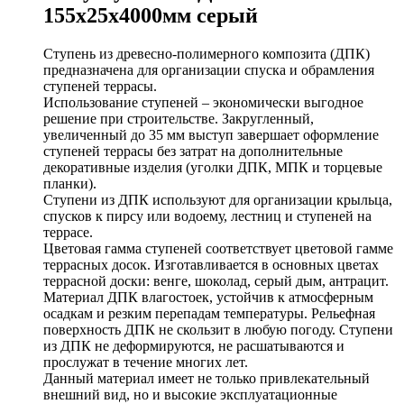
155х25х4000мм серый
Ступень из древесно-полимерного композита (ДПК)
предназначена для организации спуска и обрамления
ступеней террасы.
Использование ступеней – экономически выгодное
решение при строительстве. Закругленный,
увеличенный до 35 мм выступ завершает оформление
ступеней террасы без затрат на дополнительные
декоративные изделия (уголки ДПК, МПК и торцевые
планки).
Ступени из ДПК используют для организации крыльца,
спусков к пирсу или водоему, лестниц и ступеней на
террасе.
Цветовая гамма ступеней соответствует цветовой гамме
террасных досок. Изготавливается в основных цветах
террасной доски: венге, шоколад, серый дым, антрацит.
Материал ДПК влагостоек, устойчив к атмосферным
осадкам и резким перепадам температуры. Рельефная
поверхность ДПК не скользит в любую погоду. Ступени
из ДПК не деформируются, не расшатываются и
прослужат в течение многих лет.
Данный материал имеет не только привлекательный
внешний вид, но и высокие эксплуатационные