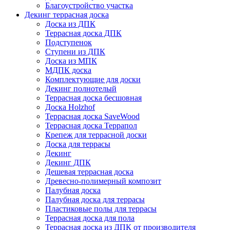
Благоустройство участка
Декинг террасная доска
Доска из ДПК
Террасная доска ДПК
Подступенок
Ступени из ДПК
Доска из МПК
МДПК доска
Комплектующие для доски
Декинг полнотелый
Террасная доска бесшовная
Доска Holzhof
Террасная доска SaveWood
Террасная доска Террапол
Крепеж для террасной доски
Доска для террасы
Декинг
Декинг ДПК
Дешевая террасная доска
Древесно-полимерный композит
Палубная доска
Палубная доска для террасы
Пластиковые полы для террасы
Террасная доска для пола
Террасная доска из ДПК от производителя