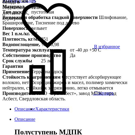
Купить в 1 клик
Высота, мм
25
склада в
Материал
ДПК
Подмосковье. Плюс
Тип доски
пустотелая
доставка ТК,
Возможная обработка гладкой поверхности
Шлифование,
курьером
Браширование, Тиснение под дерево
Поверхность
вельвет
Вес 1 п.м./кг.
3,3
Плотность, кг/м2
851
Водопоглощение, %
0,98
В избранное
Температура эксплуатации
от -40 до +50 С
Собственное производство
Да
Срок службы
25 лет
Гарантия
5 лет
Применение
Террасная доска
Стойкость к загрязнениям
Отсутствует абсорбирующее
волокно, нет абсорбции жиров и масел, полимер химически
нейтрален, стойкий к загрязнению, легко отмывается
Сравнить
Производитель
ПАО «Ураласбест», завод МПК, город
Асбест, Свердловская область.
Описание
Характеристики
Описание
Полуступень МДПК