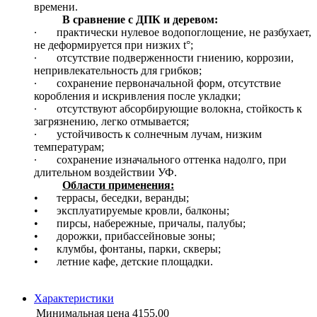
времени.
В сравнение с ДПК и деревом:
∙
практически нулевое водопоглощение, не разбухает,
не деформируется при низких t°;
∙
отсутствие подверженности гниению, коррозии,
непривлекательность для грибков;
∙
сохранение первоначальной форм, отсутствие
коробления и искривления после укладки;
∙
отсутствуют абсорбирующие волокна, стойкость к
загрязнению, легко отмывается;
∙
устойчивость к солнечным лучам, низким
температурам;
∙
сохранение изначального оттенка надолго, при
длительном воздействии УФ.
Области применения:
•
террасы, беседки, веранды;
•
эксплуатируемые кровли, балконы;
•
пирсы, набережные, причалы, палубы;
•
дорожки, прибассейновые зоны;
•
клумбы, фонтаны, парки, скверы;
•
летние кафе, детские площадки.
Характеристики
Минимальная цена
4155.00