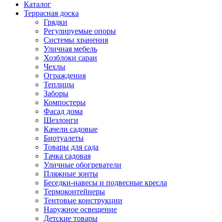
Каталог
Террасная доска
Грядки
Регулируемые опоры
Системы хранения
Уличная мебель
Хозблоки сараи
Чехлы
Ограждения
Теплицы
Заборы
Компостеры
Фасад дома
Шезлонги
Качели садовые
Биотуалеты
Товары для сада
Тачка садовая
Уличные обогреватели
Пляжные зонты
Беседки-навесы и подвесные кресла
Термоконтейнеры
Тентовые конструкции
Наружное освещение
Детские товары