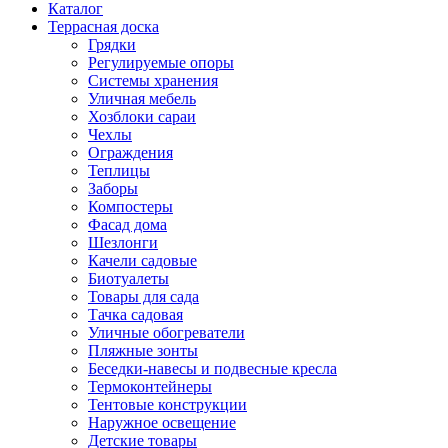
Каталог
Террасная доска
Грядки
Регулируемые опоры
Системы хранения
Уличная мебель
Хозблоки сараи
Чехлы
Ограждения
Теплицы
Заборы
Компостеры
Фасад дома
Шезлонги
Качели садовые
Биотуалеты
Товары для сада
Тачка садовая
Уличные обогреватели
Пляжные зонты
Беседки-навесы и подвесные кресла
Термоконтейнеры
Тентовые конструкции
Наружное освещение
Детские товары