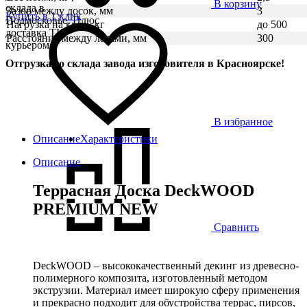
В корзину
склада в
Зазор между досок, мм
3
Купить в 1 клик
Подмосковье. Плюс
Нагрузка на кв.м., кг
до 500
доставка ТК,
Расcтояние между лагами, мм
300
курьером
Отгрузка со склада завода изготовителя в Красноярске!
В избранное
Описание
Характеристики
Описание
Террасная Доска DeckWOOD
PREMIUM NEW
Сравнить
DeckWOOD – высококачественный декинг из древесно-
полимерного композита, изготовленный методом
экструзии. Материал имеет широкую сферу применения
и прекрасно подходит для обустройства террас, пирсов,