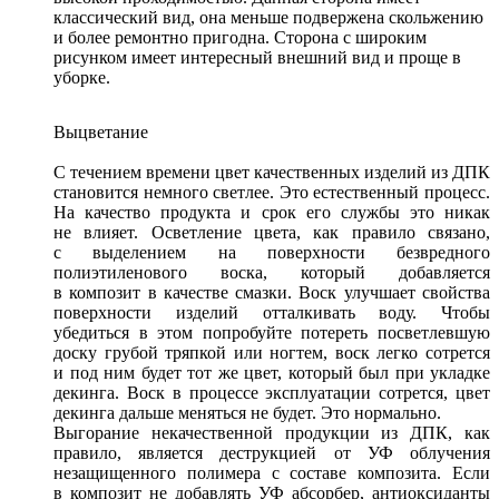
классический вид, она меньше подвержена скольжению
и более ремонтно пригодна. Сторона с широким
рисунком имеет интересный внешний вид и проще в
уборке.
Выцветание
С течением времени цвет качественных изделий из ДПК
становится немного светлее. Это естественный процесс.
На качество продукта и срок его службы это никак
не влияет. Осветление цвета, как правило связано,
с выделением на поверхности безвредного
полиэтиленового воска, который добавляется
в композит в качестве смазки. Воск улучшает свойства
поверхности изделий отталкивать воду. Чтобы
убедиться в этом попробуйте потереть посветлевшую
доску грубой тряпкой или ногтем, воск легко сотрется
и под ним будет тот же цвет, который был при укладке
декинга. Воск в процессе эксплуатации сотрется, цвет
декинга дальше меняться не будет. Это нормально.
Выгорание некачественной продукции из ДПК, как
правило, является деструкцией от УФ облучения
незащищенного полимера с составе композита. Если
в композит не добавлять УФ абсорбер, антиоксиданты