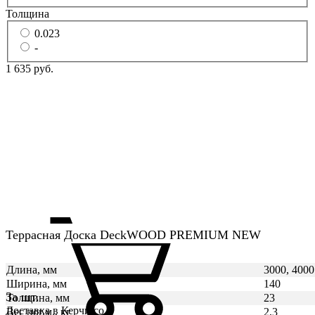
Толщина
0.023
-
1 635 руб.
Террасная Доска DeckWOOD PREMIUM NEW
Длина, мм
3000, 4000
Ширина, мм
140
За шт.
Толщина, мм
23
Доставка в Керчи со
Вес пог.м., кг
2,3