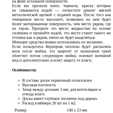
на фоне остальной поверхности.
Если вы пролили вино, чернила, краску которые
не смываются водой — почистите декинг мягкой
металлической щеткой с подачей воды. После того как
очищенное место высохнет, возможно на нем будет
более матированная поверхность, чем место рядом, где
не терли. Протрите это место жидкостью на основе
силикона и промойте водой, это место станет такого же
оттенка как и рядом, пятно не будет выделяться.
Моющие средства можно использовать по желанию.
Если пользуетесь Керхером, неплохо будет распылять
воск после мойки, это защитит от налипания грязи
облегчит потом следующую мойку, освежит внешний
вид и дополнительно усилит защиту от влаги.
Особенности:
В составе доски первичный полиэтилен
Высокая плотность
Зазор между досками 3 мм, для вентиляции и
отвода влаги
Доска имеет глубокое тиснение под дерево.
Расход кляймера 20 шт на 1 м2.
Размер 140 х 23 мм