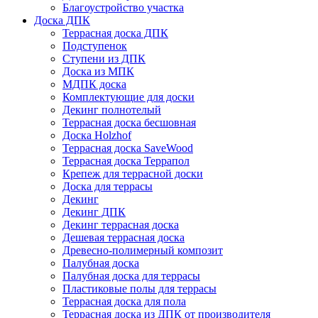
Благоустройство участка
Доска ДПК
Террасная доска ДПК
Подступенок
Ступени из ДПК
Доска из МПК
МДПК доска
Комплектующие для доски
Декинг полнотелый
Террасная доска бесшовная
Доска Holzhof
Террасная доска SaveWood
Террасная доска Террапол
Крепеж для террасной доски
Доска для террасы
Декинг
Декинг ДПК
Декинг террасная доска
Дешевая террасная доска
Древесно-полимерный композит
Палубная доска
Палубная доска для террасы
Пластиковые полы для террасы
Террасная доска для пола
Террасная доска из ДПК от производителя