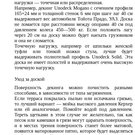
нагрузки — точечная или распределенная.
Например, декинг Unodeck Mogano с сечением профиля
165×24 мм и толщиной стенок 6 мм при шаге лаг 40 см
выдерживает вес автомобиля Тойота Прадо, УАЗ. Доска
не ломается при расстоянии между опорами 40 см под
давлением колеса 450—500 кг. Если положить лагу
через 20 см на доску можно будет наехать грузовиком
и она не сломается.
Точечную нагрузку, например от шпильки женской
туфли или тонкой ножки стула, лучше будет
выдерживать полнотелый профиль Unodeck Solid. Эта
доска не имеет полостей и выдерживает очень высокую
точечную нагрузку.
Уход за доской
Поверхность декинга можно почистить разными
способами, в зависимости от типа загрязнения.
Если терраса покрылась пылью или испачкана грязью,
то лучший вариант — мойка высокого давления Керхер
или ей аналогичные. Помойте водой под давлением.
Тереть щетками в этом случае не желательно, так как
песок или камешки в грязи могут царапать поверхность,
и в местах трения поверхность станет более матовой,
появится матированное пятно, которое будет выделяться