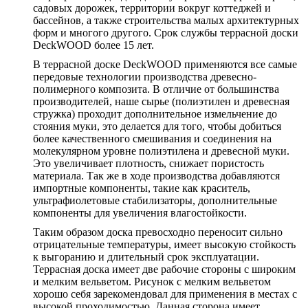
садовых дорожек, территории вокруг коттеджей и
бассейнов, а также строительства малых архитектурных
форм и многого другого. Срок службы террасной доски
DeckWOOD более 15 лет.
В террасной доске DeckWOOD применяются все самые
передовые технологии производства древесно-
полимерного композита. В отличие от большинства
производителей, наше сырье (полиэтилен и древесная
стружка) проходит дополнительное измельчение до
стояния муки, это делается для того, чтобы добиться
более качественного смешивания и соединения на
молекулярном уровне полиэтилена и древесной муки.
Это увеличивает плотность, снижает пористость
материала. Так же в ходе производства добавляются
импортные компоненты, такие как краситель,
ультрафиолетовые стабилизаторы, дополнительные
компоненты для увеличения влагостойкости.
Таким образом доска превосходно переносит сильно
отрицательные температуры, имеет высокую стойкость
к выгоранию и длительный срок эксплуатации.
Террасная доска имеет две рабочие стороны с широким
и мелким вельветом. Рисунок с мелким вельветом
хорошо себя зарекомендовал для применения в местах с
высокой проходимостью. Данная сторона имеет