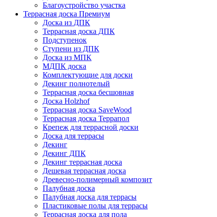
Благоустройство участка
Террасная доска Премиум
Доска из ДПК
Террасная доска ДПК
Подступенок
Ступени из ДПК
Доска из МПК
МДПК доска
Комплектующие для доски
Декинг полнотелый
Террасная доска бесшовная
Доска Holzhof
Террасная доска SaveWood
Террасная доска Террапол
Крепеж для террасной доски
Доска для террасы
Декинг
Декинг ДПК
Декинг террасная доска
Дешевая террасная доска
Древесно-полимерный композит
Палубная доска
Палубная доска для террасы
Пластиковые полы для террасы
Террасная доска для пола