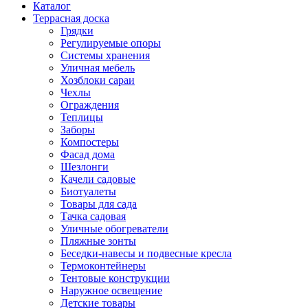
Каталог
Террасная доска
Грядки
Регулируемые опоры
Системы хранения
Уличная мебель
Хозблоки сараи
Чехлы
Ограждения
Теплицы
Заборы
Компостеры
Фасад дома
Шезлонги
Качели садовые
Биотуалеты
Товары для сада
Тачка садовая
Уличные обогреватели
Пляжные зонты
Беседки-навесы и подвесные кресла
Термоконтейнеры
Тентовые конструкции
Наружное освещение
Детские товары