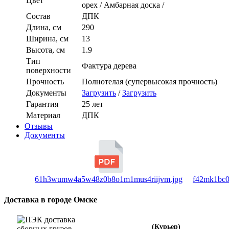
Цвет
орех / Амбарная доска /
Состав
ДПК
Длина, см
290
Ширина, см
13
Высота, см
1.9
Тип
Фактура дерева
поверхности
Прочность
Полнотелая (супервысокая прочность)
Документы
Загрузить
/
Загрузить
Гарантия
25 лет
Материал
ДПК
Отзывы
Документы
61h3wumw4a5w48z0b8o1m1mus4riijvm.jpg
f42mk1bc0
Доставка в городе Омске
(Курьер)