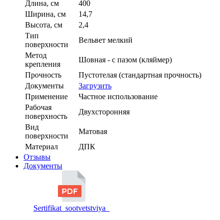
Длина, см
400
Ширина, см
14,7
Высота, см
2,4
Тип
Вельвет мелкий
поверхности
Метод
Шовная - с пазом (кляймер)
крепления
Прочность
Пустотелая (стандартная прочность)
Документы
Загрузить
Применение
Частное использование
Рабочая
Двухсторонняя
поверхность
Вид
Матовая
поверхности
Материал
ДПК
Отзывы
Документы
Sertifikat_sootvetstviya_