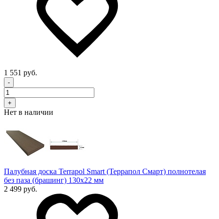
1 551 руб.
-
+
Нет в наличии
Палубная доска Terrapol Smart (Террапол Смарт) полнотелая
без паза (брашинг) 130х22 мм
2 499 руб.