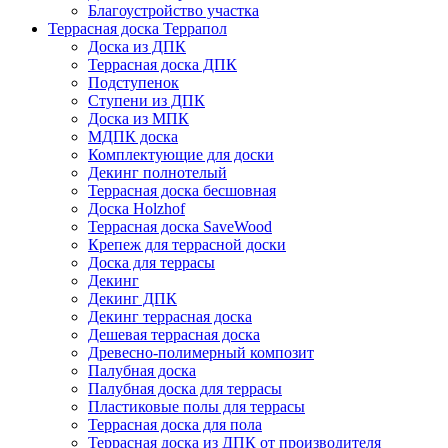
Благоустройство участка
Террасная доска Террапол
Доска из ДПК
Террасная доска ДПК
Подступенок
Ступени из ДПК
Доска из МПК
МДПК доска
Комплектующие для доски
Декинг полнотелый
Террасная доска бесшовная
Доска Holzhof
Террасная доска SaveWood
Крепеж для террасной доски
Доска для террасы
Декинг
Декинг ДПК
Декинг террасная доска
Дешевая террасная доска
Древесно-полимерный композит
Палубная доска
Палубная доска для террасы
Пластиковые полы для террасы
Террасная доска для пола
Террасная доска из ДПК от производителя