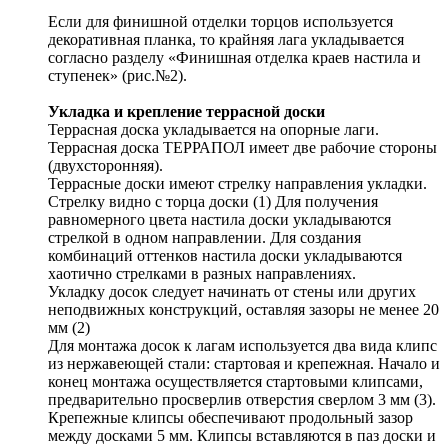
Если для финишной отделки торцов используется
декоративная планка, то крайняя лага укладывается
согласно разделу «Финишная отделка краев настила и
ступенек» (рис.№2).
Укладка и крепление террасной доски
Террасная доска укладывается на опорные лаги.
Террасная доска ТЕРРАПОЛ имеет две рабочие стороны
(двухсторонняя).
Террасные доски имеют стрелку направления укладки.
Стрелку видно с торца доски (1) Для получения
равномерного цвета настила доски укладываются
стрелкой в одном направлении. Для создания
комбинаций оттенков настила доски укладываются
хаотично стрелками в разных направлениях.
Укладку досок следует начинать от стены или других
неподвижных конструкций, оставляя зазоры не менее 20
мм (2)
Для монтажа досок к лагам используется два вида клипс
из нержавеющей стали: стартовая и крепежная. Начало и
конец монтажа осуществляется стартовыми клипсами,
предварительно просверлив отверстия сверлом 3 мм (3).
Крепежные клипсы обеспечивают продольный зазор
между досками 5 мм. Клипсы вставляются в паз доски и