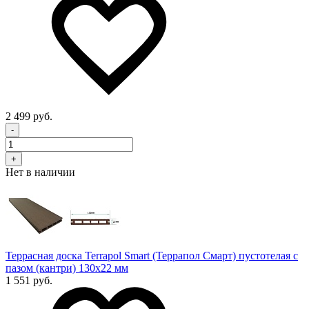
2 499 руб.
-
+
Нет в наличии
Террасная доска Terrapol Smart (Террапол Смарт) пустотелая с
пазом (кантри) 130х22 мм
1 551 руб.