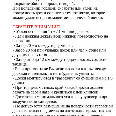
покрытие обильно промыть водой.
При попадании горящей сигареты или углей на
поверхность доски останется темное пятно, которое
можно удалить при помощи металлической щетки.
ОБРАТИТЕ ВНИМАНИЕ!
• Уклон основания 1 см / 1 мп или дренаж.
• Лаги должны лежать всей нижней поверхностью на
основании.
• Зазор 20 мм между торцами лаг.
• Зазор 20 мм при укладке досок или лаг к стене или
другому препятствию.
• Зазор от 6 до 12 мм между торцами досок, согласно
таблице.
• Если при монтаже Вы использовали клинья между
досками и стенами, то не забудьте их удалить.
• Доски монтируются в "разбежку" со смещением на 1/3
длины.
• При торцевых стыках край каждой доски должен
лежать на своей лаге и крепиться к ней клипсой.
• Достаточно минимального усилия шуруповерта при
закручивании саморезов.
• Не допускается размещение на поверхности террасной
доски тяжелых предметов на длительное время, так как
это может препятствовать линейному расширению.