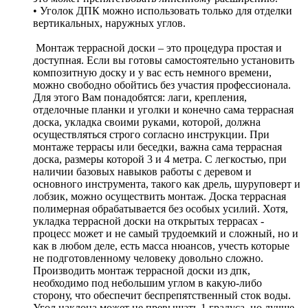
• Уголок ДПК можно использовать только для отделки
вертикальных, наружных углов.
Монтаж террасной доски – это процедура простая и
доступная. Если вы готовы самостоятельно установить
композитную доску и у вас есть немного времени,
можно свободно обойтись без участия профессионала.
Для этого Вам понадобятся: лаги, крепления,
отделочные планки и уголки и конечно сама террасная
доска, укладка своими руками, которой, должна
осуществляться строго согласно инструкции. При
монтаже террасы или беседки, важна сама террасная
доска, размеры которой 3 и 4 метра. С легкостью, при
наличии базовых навыков работы с деревом и
основного инструмента, такого как дрель, шуруповерт и
лобзик, можно осуществить монтаж. Доска террасная
полимерная обрабатывается без особых усилий. Хотя,
укладка террасной доски на открытых террасах -
процесс может и не самый трудоемкий и сложный, но и
как в любом деле, есть масса нюансов, учесть которые
не подготовленному человеку довольно сложно.
Производить монтаж террасной доски из дпк,
необходимо под небольшим углом в какую-либо
сторону, что обеспечит беспрепятственный сток воды.
Угол наклона может не превышать 1 градуса, но лучше