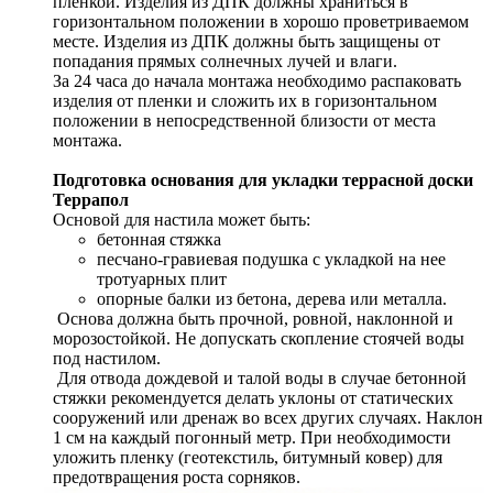
пленкой. Изделия из ДПК должны храниться в
горизонтальном положении в хорошо проветриваемом
месте. Изделия из ДПК должны быть защищены от
попадания прямых солнечных лучей и влаги.
За 24 часа до начала монтажа необходимо распаковать
изделия от пленки и сложить их в горизонтальном
положении в непосредственной близости от места
монтажа.
Подготовка основания для укладки террасной доски
Террапол
Основой для настила может быть:
бетонная стяжка
песчано-гравиевая подушка с укладкой на нее
тротуарных плит
опорные балки из бетона, дерева или металла.
Основа должна быть прочной, ровной, наклонной и
морозостойкой. Не допускать скопление стоячей воды
под настилом.
Для отвода дождевой и талой воды в случае бетонной
стяжки рекомендуется делать уклоны от статических
сооружений или дренаж во всех других случаях. Наклон
1 см на каждый погонный метр. При необходимости
уложить пленку (геотекстиль, битумный ковер) для
предотвращения роста сорняков.