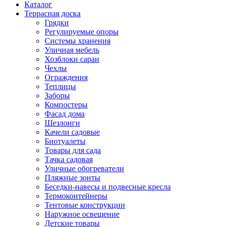
Каталог
Террасная доска
Грядки
Регулируемые опоры
Системы хранения
Уличная мебель
Хозблоки сараи
Чехлы
Ограждения
Теплицы
Заборы
Компостеры
Фасад дома
Шезлонги
Качели садовые
Биотуалеты
Товары для сада
Тачка садовая
Уличные обогреватели
Пляжные зонты
Беседки-навесы и подвесные кресла
Термоконтейнеры
Тентовые конструкции
Наружное освещение
Детские товары