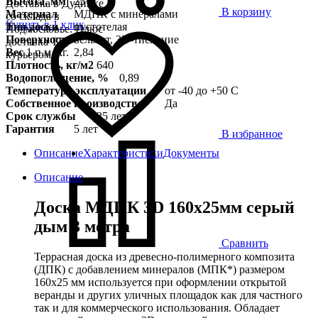
Высота, мм
25
Доставка в Дудинке
В корзину
Материал
МДПК с минералами
со склада в
Купить в 1 клик
Тип доски
пустотелая
Подмосковье. Плюс
Поверхность
вельвет, 3D-тиснение
доставка ТК,
Вес
1 п.м./кг.
2,84
курьером
Плотность, кг/м2
640
Водопоглощение, %
0,89
Температура эксплуатации
от -40 до +50 С
Собственное производство
Да
Срок службы
25 лет
Гарантия
5 лет
В избранное
Описание
Характеристики
Документы
Описание
Доска МДПК 3D 160x25мм серый
дым 3 метра
Сравнить
Террасная доска из древесно-полимерного композита
(ДПК) с добавлением минералов (МПК*) размером
160х25 мм используется при оформлении открытой
веранды и других уличных площадок как для частного
так и для коммерческого использования. Обладает