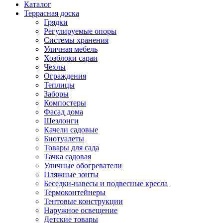
Каталог
Террасная доска
Грядки
Регулируемые опоры
Системы хранения
Уличная мебель
Хозблоки сараи
Чехлы
Ограждения
Теплицы
Заборы
Компостеры
Фасад дома
Шезлонги
Качели садовые
Биотуалеты
Товары для сада
Тачка садовая
Уличные обогреватели
Пляжные зонты
Беседки-навесы и подвесные кресла
Термоконтейнеры
Тентовые конструкции
Наружное освещение
Детские товары