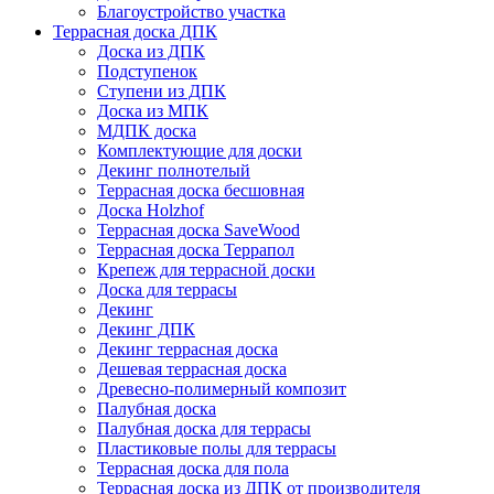
Благоустройство участка
Террасная доска ДПК
Доска из ДПК
Подступенок
Ступени из ДПК
Доска из МПК
МДПК доска
Комплектующие для доски
Декинг полнотелый
Террасная доска бесшовная
Доска Holzhof
Террасная доска SaveWood
Террасная доска Террапол
Крепеж для террасной доски
Доска для террасы
Декинг
Декинг ДПК
Декинг террасная доска
Дешевая террасная доска
Древесно-полимерный композит
Палубная доска
Палубная доска для террасы
Пластиковые полы для террасы
Террасная доска для пола
Террасная доска из ДПК от производителя