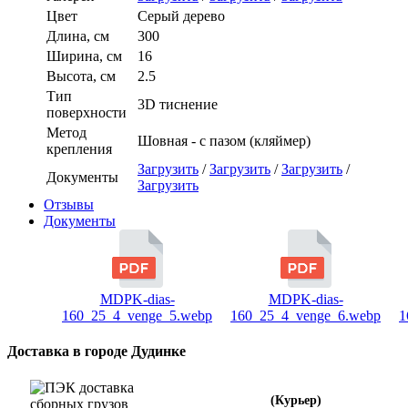
Цвет
Серый дерево
Длина, см
300
Ширина, см
16
Высота, см
2.5
Тип
3D тиснение
поверхности
Метод
Шовная - с пазом (кляймер)
крепления
Загрузить
/
Загрузить
/
Загрузить
/
Документы
Загрузить
Отзывы
Документы
MDPK-dias-
MDPK-dias-
160_25_4_venge_5.webp
160_25_4_venge_6.webp
1
Доставка в городе Дудинке
(Курьер)