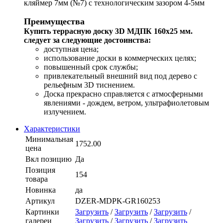
кляймер 7мм (№7) с технологическим зазором 4-5мм
Преимущества
Купить террасную доску 3D МДПК 160x25 мм.
следует за следующие достоинства:
доступная цена;
использование доски в коммерческих целях;
повышенный срок службы;
привлекательный внешний вид под дерево c
рельефным 3D тиснением.
Доска прекрасно справляется с атмосферными
явлениями - дождем, ветром, ультрафиолетовым
излучением.
Характеристики
Минимальная
1752.00
цена
Вкл позицию
Да
Позиция
154
товара
Новинка
да
Артикул
DZER-MDPK-GR160253
Картинки
Загрузить
/
Загрузить
/
Загрузить
/
галереи
Загрузить
/
Загрузить
/
Загрузить